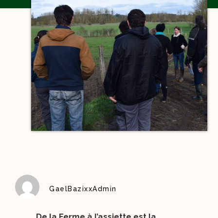
GaelBazixxAdmin
De la Ferme à l’assiette est la