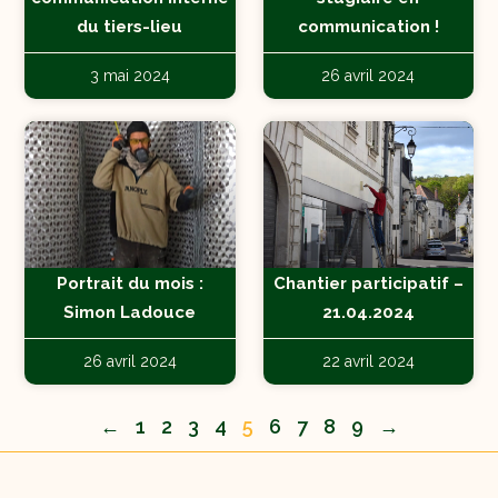
du tiers-lieu
communication !
3 mai 2024
26 avril 2024
Portrait du mois :
Chantier participatif –
Simon Ladouce
21.04.2024
26 avril 2024
22 avril 2024
←
1
2
3
4
5
6
7
8
9
→