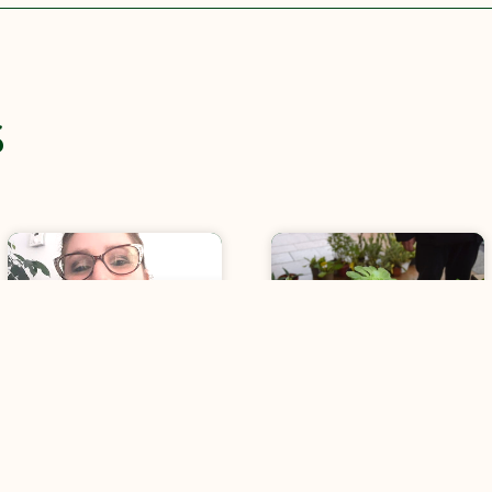
S
Portrait du mois :
Troc jardin à Loches !
Céline Dagorn