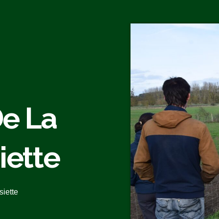
e La
iette
siette