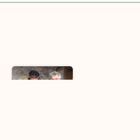
Point collecte
recyclerie