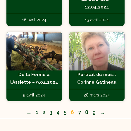
12.04.2024
16 avril 2024
13 avril 2024
De la Ferme à
Portrait du mois :
l’Assiette – 9.04.2024
Corinne Gatineau
9 avril 2024
28 mars 2024
←
1
2
3
4
5
6
7
8
9
→