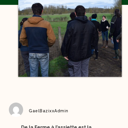
GaelBazixxAdmin
De la Ferme à l’assiette est la