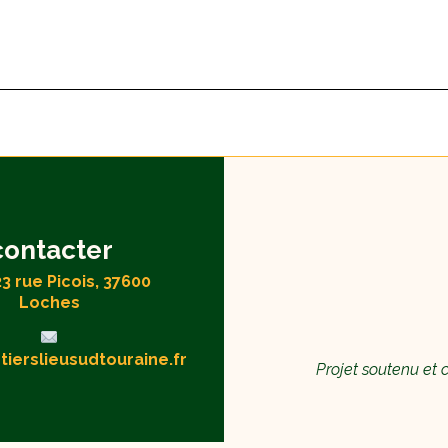
contacter
23 rue Picois, 37600
Loches
ierslieusudtouraine.fr
Projet soutenu et 