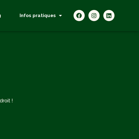
g
Infos pratiques
roit !