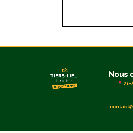
Nous 
21-
contact@t