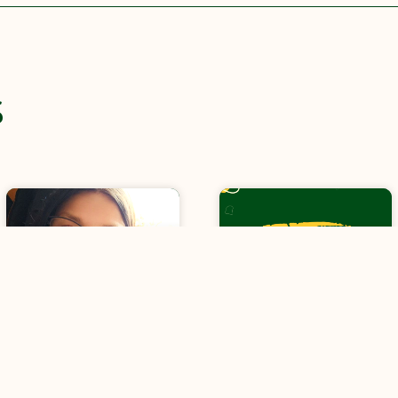
S
Portrait du mois :
Recherche d’un·e
Sandra Clément
Alternant·e
Facilitateur·rice