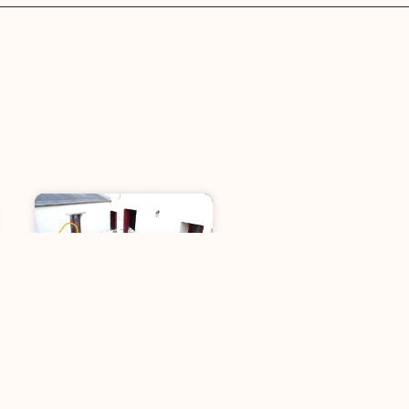
Première Assemblée
générale !