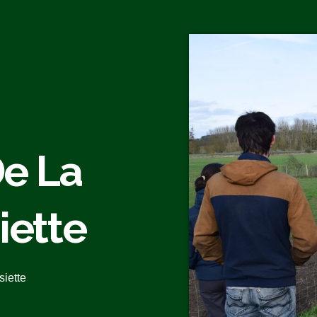
e La
iette
siette