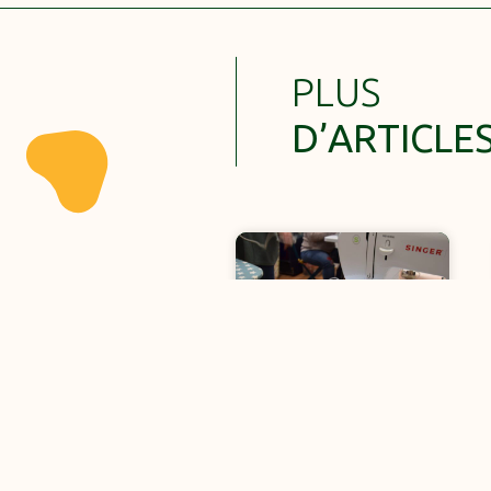
PLUS
D’ARTICLE
Un premier atelier
café-couture réussi !