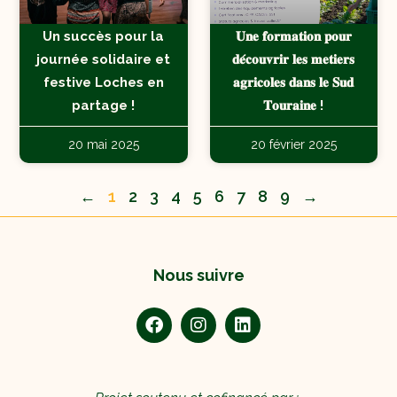
Un succès pour la
𝐔𝐧𝐞 𝐟𝐨𝐫𝐦𝐚𝐭𝐢𝐨𝐧 𝐩𝐨𝐮𝐫
journée solidaire et
𝐝𝐞́𝐜𝐨𝐮𝐯𝐫𝐢𝐫 𝐥𝐞𝐬 𝐦𝐞𝐭𝐢𝐞𝐫𝐬
festive Loches en
𝐚𝐠𝐫𝐢𝐜𝐨𝐥𝐞𝐬 𝐝𝐚𝐧𝐬 𝐥𝐞 𝐒𝐮𝐝
partage !
𝐓𝐨𝐮𝐫𝐚𝐢𝐧𝐞 !
20 mai 2025
20 février 2025
←
1
2
3
4
5
6
7
8
9
→
Nous suivre