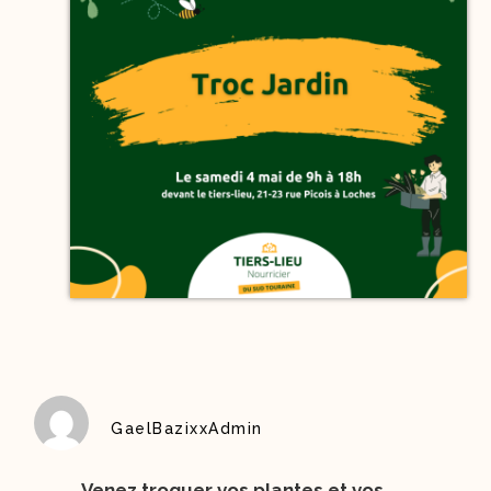
GaelBazixxAdmin
Venez troquer vos plantes et vos