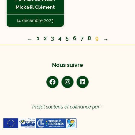
Mickaël Clément
14 décembre 2023
←
1
2
3
4
5
6
7
8
9
→
Nous suivre
Projet soutenu et cofinancé par :