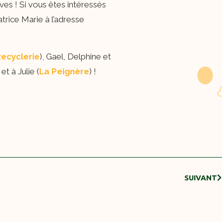
ves ! Si vous êtes intéressés
trice Marie à l’adresse
Recyclerie
), Gael, Delphine et
t à Julie (
La Peignèr
e
) !
SUIVANT