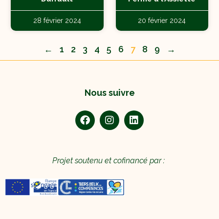
28 février 2024
20 février 2024
←
1
2
3
4
5
6
7
8
9
→
Nous suivre
Projet soutenu et cofinancé par :