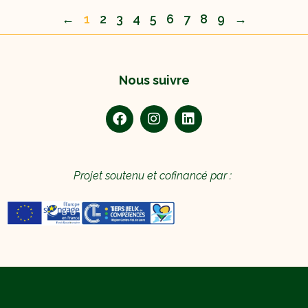
←
1
2
3
4
5
6
7
8
9
→
Nous suivre
Projet soutenu et cofinancé par :