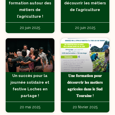
formation autour des
découvrir les métiers
métiers de
de l’agriculture
l’agriculture !
20 juin 2025
20 juin 2025
Un succès pour la
𝐔𝐧𝐞 𝐟𝐨𝐫𝐦𝐚𝐭𝐢𝐨𝐧 𝐩𝐨𝐮𝐫
journée solidaire et
𝐝𝐞́𝐜𝐨𝐮𝐯𝐫𝐢𝐫 𝐥𝐞𝐬 𝐦𝐞𝐭𝐢𝐞𝐫𝐬
festive Loches en
𝐚𝐠𝐫𝐢𝐜𝐨𝐥𝐞𝐬 𝐝𝐚𝐧𝐬 𝐥𝐞 𝐒𝐮𝐝
partage !
𝐓𝐨𝐮𝐫𝐚𝐢𝐧𝐞 !
20 mai 2025
20 février 2025