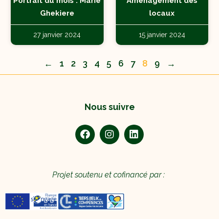
Portrait du mois : Marie
Aménagement des
Ghekiere
locaux
27 janvier 2024
15 janvier 2024
←
1
2
3
4
5
6
7
8
9
→
Nous suivre
Projet soutenu et cofinancé par :