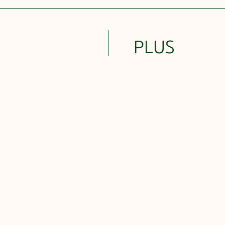
PLUS
D’ARTICLE
Un premier atelier
café-couture réussi !