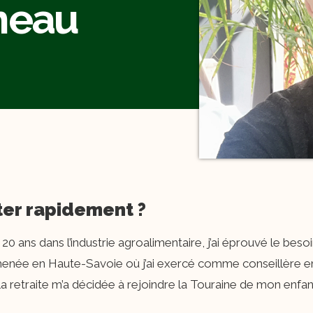
neau
ter rapidement ?
0 ans dans l’industrie agroalimentaire, j’ai éprouvé le beso
amenée en Haute-Savoie où j’ai exercé comme conseillère 
la retraite m’a décidée à rejoindre la Touraine de mon enf