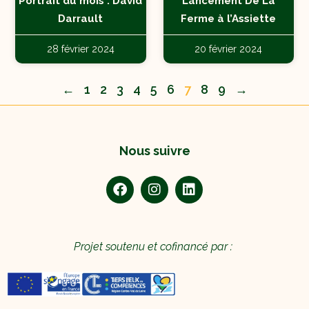
Portrait du mois : David
Lancement De La
Darrault
Ferme à l’Assiette
28 février 2024
20 février 2024
←
1
2
3
4
5
6
7
8
9
→
Nous suivre
Projet soutenu et cofinancé par :