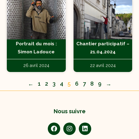
Portrait du mois :
Chantier participatif –
Simon Ladouce
21.04.2024
26 avril 2024
22 avril 2024
←
1
2
3
4
5
6
7
8
9
→
Nous suivre