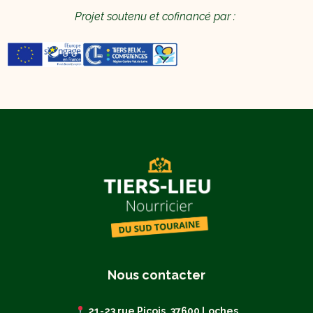
Projet soutenu et cofinancé par :
Nous contacter
21-23 rue Picois, 37600 Loches