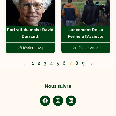
Portrait du mois : David
Lancement De La
Darrault
Ferme à l’Assiette
28 février 2024
20 février 2024
←
1
2
3
4
5
6
7
8
9
→
Nous suivre