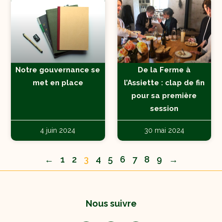
Notre gouvernance se
De la Ferme à
met en place
l’Assiette : clap de fin
pour sa première
session
4 juin 2024
30 mai 2024
←
1
2
3
4
5
6
7
8
9
→
Nous suivre