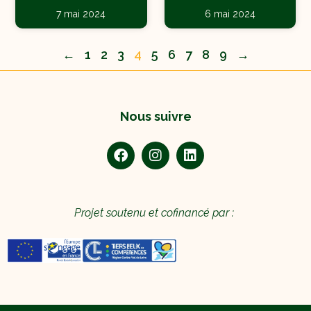
7 mai 2024
6 mai 2024
←
1
2
3
4
5
6
7
8
9
→
Nous suivre
Projet soutenu et cofinancé par :