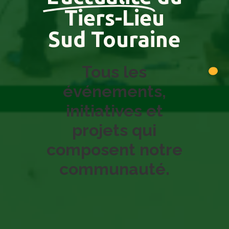
Tiers-Lieu
Sud Touraine
Tous les
événements,
initiatives et
projets qui
composent notre
communauté.