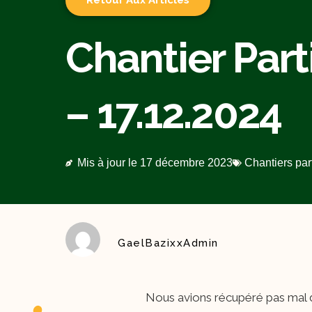
Retour Aux Articles
Chantier Parti
– 17.12.2024
Mis à jour le
17 décembre 2023
Chantiers part
GaelBazixxAdmin
Nous avions récupéré pas mal de