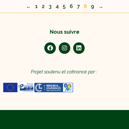
←
1
2
3
4
5
6
7
8
9
→
Nous suivre
Projet soutenu et cofinancé par :