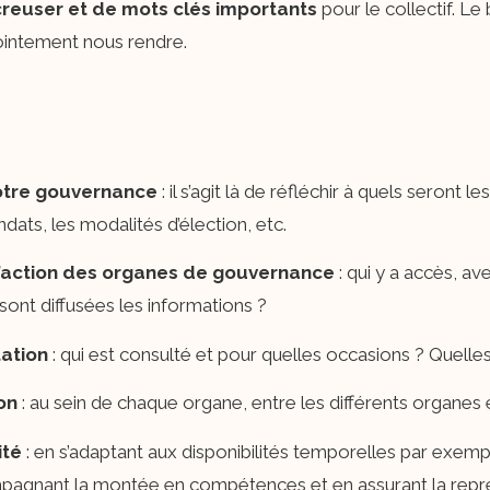
reuser et de mots clés importants
pour le collectif. Le
ointement nous rendre.
notre gouvernance
: il s’agit là de réfléchir à quels seront
dats, les modalités d’élection, etc.
action des organes de gouvernance
: qui y a accès, av
nt diffusées les informations ?
tation
: qui est consulté et pour quelles occasions ? Quelle
ion
: au sein de chaque organe, entre les différents organes et
ité
: en s’adaptant aux disponibilités temporelles par exem
ompagnant la montée en compétences et en assurant la repré