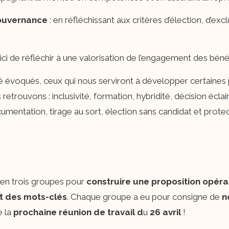
gouvernance
: en réfléchissant aux critères d’élection, d’ex
git ici de réfléchir à une valorisation de l’engagement des bén
 évoqués, ceux qui nous serviront à développer certaines p
retrouvons : inclusivité, formation, hybridité, décision écl
umentation, tirage au sort, élection sans candidat et protec
s en trois groupes pour
construire une proposition opér
t des mots-clés
. Chaque groupe a eu pour consigne de
n
e la
prochaine réunion de travail d
u
26 avril
!