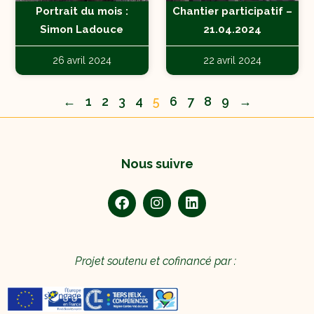
Portrait du mois :
Chantier participatif –
Simon Ladouce
21.04.2024
26 avril 2024
22 avril 2024
←
1
2
3
4
5
6
7
8
9
→
Nous suivre
Projet soutenu et cofinancé par :