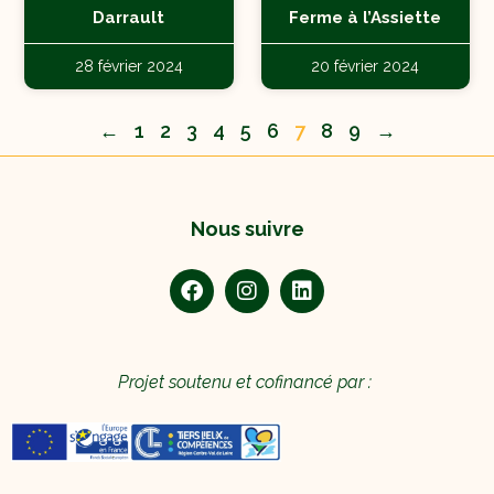
Darrault
Ferme à l’Assiette
28 février 2024
20 février 2024
←
1
2
3
4
5
6
7
8
9
→
Nous suivre
Projet soutenu et cofinancé par :