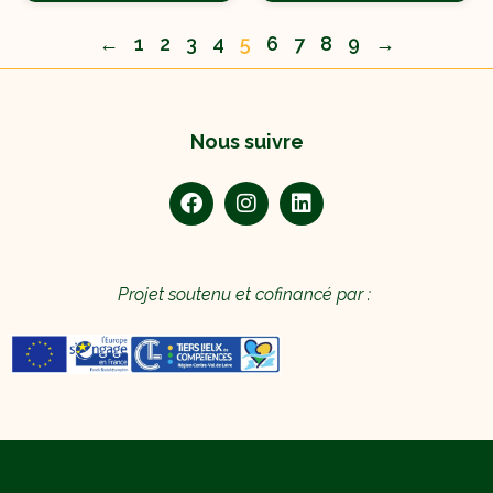
←
1
2
3
4
5
6
7
8
9
→
Nous suivre
Projet soutenu et cofinancé par :