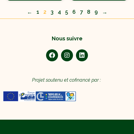
←
1
2
3
4
5
6
7
8
9
→
Nous suivre
Projet soutenu et cofinancé par :