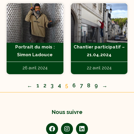
Portrait du mois :
Chantier participatif –
Simon Ladouce
21.04.2024
26 avril 2024
22 avril 2024
←
1
2
3
4
5
6
7
8
9
→
Nous suivre