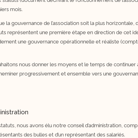
atuts (document décrivant le fonctionnement de l’associatio
iers mois.
 la gouvernance de l’association soit la plus horizontale, di
uts représentent une première étape en direction de cet id
dement une gouvernance opérationnelle et réaliste (compt
uhaitons nous donner les moyens et le temps de continuer à
eminer progressivement et ensemble vers une gouvernanc
nistration
tuts, nous avons élu notre conseil d’administration, co
entants des bulles et d’un représentant des salariés.