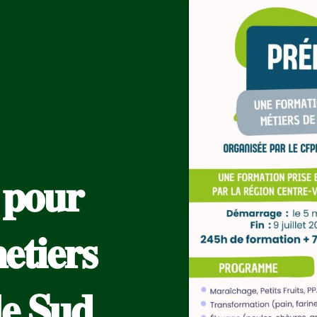
 𝐩𝐨𝐮𝐫
𝐞𝐭𝐢𝐞𝐫𝐬
𝐥𝐞 𝐒𝐮𝐝