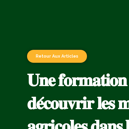
Retour Aux Articles
𝐔𝐧𝐞 𝐟𝐨𝐫𝐦𝐚𝐭𝐢𝐨𝐧
𝐝𝐞́𝐜𝐨𝐮𝐯𝐫𝐢𝐫 𝐥𝐞𝐬 𝐦
𝐚𝐠𝐫𝐢𝐜𝐨𝐥𝐞𝐬 𝐝𝐚𝐧𝐬 