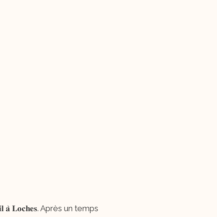
𝐚𝐢𝐥 𝐚̀ 𝐋𝐨𝐜𝐡𝐞𝐬. Après un temps