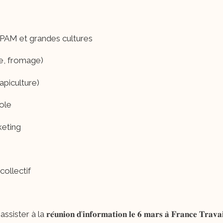
 PPAM et grandes cultures
ne, fromage)
apiculture)
ole
keting
collectif
𝐫𝐞́𝐮𝐧𝐢𝐨𝐧 𝐝’𝐢𝐧𝐟𝐨𝐫𝐦𝐚𝐭𝐢𝐨𝐧 𝐥𝐞 𝟔 𝐦𝐚𝐫𝐬 𝐚̀ 𝐅𝐫𝐚𝐧𝐜𝐞 𝐓𝐫𝐚𝐯