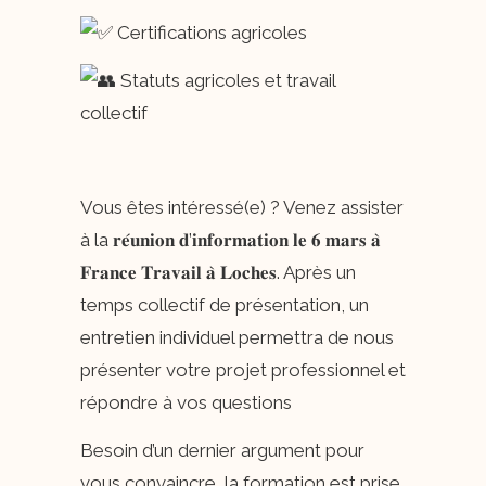
Certifications agricoles
Statuts agricoles et travail
collectif
Vous êtes intéressé(e) ? Venez assister
à la 𝐫𝐞́𝐮𝐧𝐢𝐨𝐧 𝐝’𝐢𝐧𝐟𝐨𝐫𝐦𝐚𝐭𝐢𝐨𝐧 𝐥𝐞 𝟔 𝐦𝐚𝐫𝐬 𝐚̀
𝐅𝐫𝐚𝐧𝐜𝐞 𝐓𝐫𝐚𝐯𝐚𝐢𝐥 𝐚̀ 𝐋𝐨𝐜𝐡𝐞𝐬. Après un
temps collectif de présentation, un
entretien individuel permettra de nous
présenter votre projet professionnel et
répondre à vos questions
Besoin d’un dernier argument pour
vous convaincre, la formation est prise