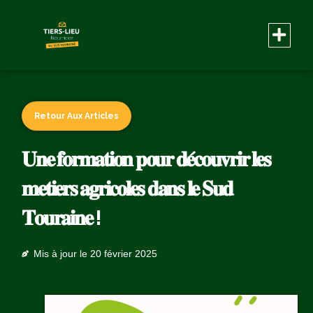
Retour Aux Articles
𝐔𝐧𝐞 𝐟𝐨𝐫𝐦𝐚𝐭𝐢𝐨𝐧 𝐩𝐨𝐮𝐫 𝐝𝐞́𝐜𝐨𝐮𝐯𝐫𝐢𝐫 𝐥𝐞𝐬
𝐦𝐞𝐭𝐢𝐞𝐫𝐬 𝐚𝐠𝐫𝐢𝐜𝐨𝐥𝐞𝐬 𝐝𝐚𝐧𝐬 𝐥𝐞 𝐒𝐮𝐝
𝐓𝐨𝐮𝐫𝐚𝐢𝐧𝐞 !
Mis à jour le
20 février 2025