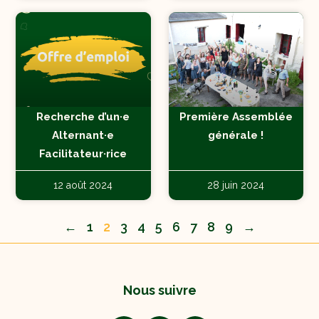
Recherche d’un·e
Première Assemblée
Alternant·e
générale !
Facilitateur·rice
12 août 2024
28 juin 2024
←
1
2
3
4
5
6
7
8
9
→
Nous suivre