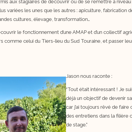
is aux stagiaires de découvrir ou de se remettre à niveau 
us variées les unes que les autres : apiculture, fabrication 
andes cultures, élevage, transformation…
écouvrir le fonctionnement d’une AMAP et d’un collectif agrico
ers comme celui du Tiers-lieu du Sud Touraine, et passer le
Jason nous raconte :
“Tout était intéressant ! Je su
déjà un objectif de devenir sa
car j’ai toujours rêvé de faire 
des entretiens dans la filière
de stage.”