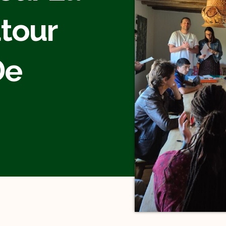
tour
De
!