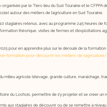
co-organisée par le Tiers-lieu du Sud Touraine et le CFPPA
ole) autour des métiers de l’agriculture en Sud Touraine.
10 stagiaires retenus, avec au programme 245 heures de f
formation théorique, visites de fermes et d’exploitations a
5 pour en apprendre plus sur le déroulé de la formation 
/une-formation-pour-decouvrir-les-metiers-de-lagriculture/
é du milieu agricole (élevage, grande culture, maraîchage, tr
ritoire du Lochois, permettre de s’y projeter et se créer un 
is aux stagiaires de découvrir ou de se remettre à niveau 