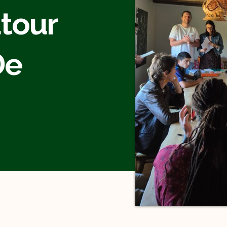
tour
De
!