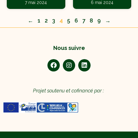
7 mai 2024
6 mai 2024
←
1
2
3
4
5
6
7
8
9
→
Nous suivre
Projet soutenu et cofinancé par :