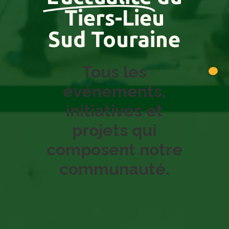
Tiers-Lieu
Sud Touraine
Tous les
événements,
initiatives et
projets qui
composent notre
communauté.