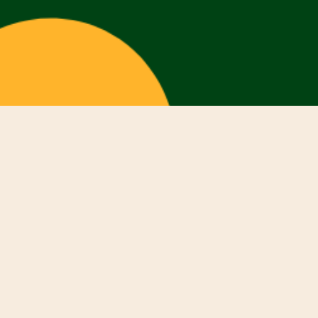
Nou
21-
contact@t