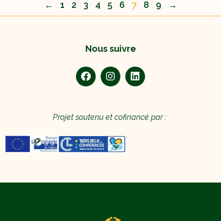
←
1
2
3
4
5
6
7
8
9
→
Nous suivre
Projet soutenu et cofinancé par :