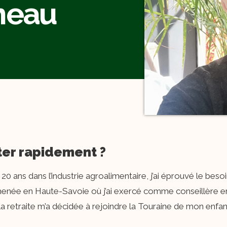
neau
ter rapidement ?
0 ans dans l’industrie agroalimentaire, j’ai éprouvé le beso
amenée en Haute-Savoie où j’ai exercé comme conseillère 
la retraite m’a décidée à rejoindre la Touraine de mon enf