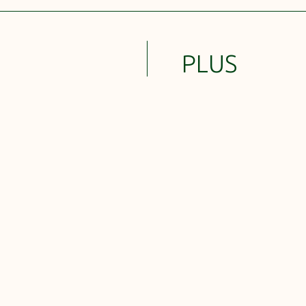
PLUS
D’ARTICLE
Chantier participatif –
17.12.2024