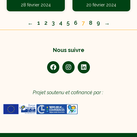
28 février 2024
20 février 2024
←
1
2
3
4
5
6
7
8
9
→
Nous suivre
Projet soutenu et cofinancé par :