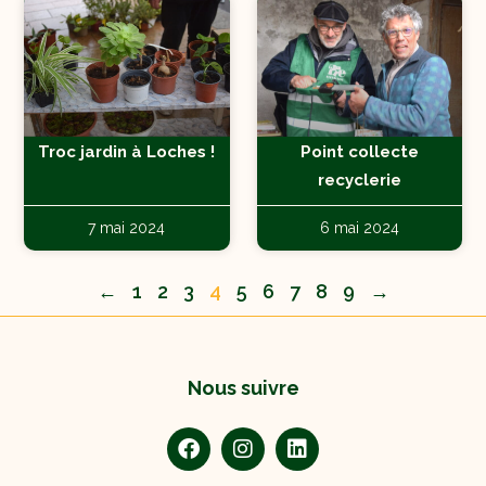
Troc jardin à Loches !
Point collecte
recyclerie
7 mai 2024
6 mai 2024
←
1
2
3
4
5
6
7
8
9
→
Nous suivre