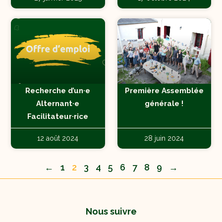
Recherche d’un·e
Première Assemblée
Alternant·e
générale !
Facilitateur·rice
12 août 2024
28 juin 2024
←
1
2
3
4
5
6
7
8
9
→
Nous suivre