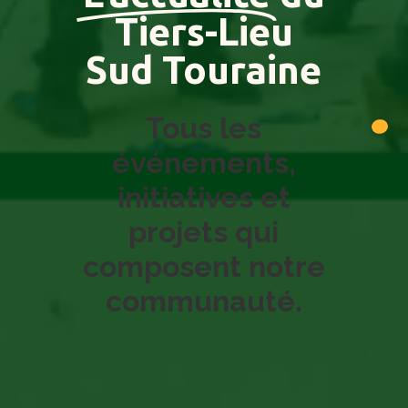
Tiers-Lieu
Sud Touraine
Tous les
événements,
initiatives et
projets qui
composent notre
communauté.