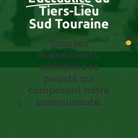
Tiers-Lieu
Sud Touraine
Tous les
événements,
initiatives et
projets qui
composent notre
communauté.