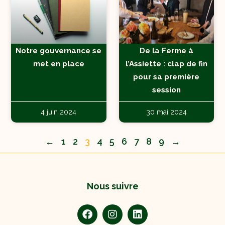
Notre gouvernance se
De la Ferme à
met en place
l’Assiette : clap de fin
pour sa première
session
4 juin 2024
30 mai 2024
←
1
2
3
4
5
6
7
8
9
→
Nous suivre